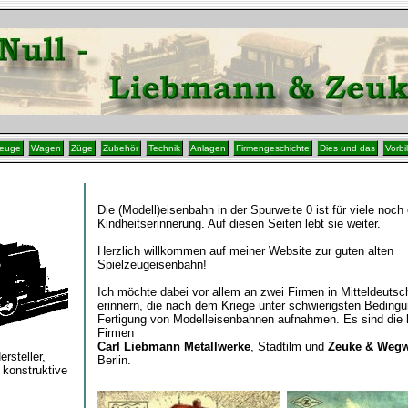
zeuge
Wagen
Züge
Zubehör
Technik
Anlagen
Firmengeschichte
Dies und das
Vorbi
Die (Modell)eisenbahn in der Spurweite 0 ist für viele noch
Kindheitserinnerung. Auf diesen Seiten lebt sie weiter.
Herzlich willkommen auf meiner Website zur guten alten
Spielzeugeisenbahn!
Ich möchte dabei vor allem an zwei Firmen in Mitteldeutsc
erinnern, die nach dem Kriege unter schwierigsten Bedingu
Fertigung von Modelleisenbahnen aufnahmen. Es sind die 
Firmen
Carl Liebmann Metallwerke
, Stadtilm und
Zeuke & Wegw
rsteller,
Berlin.
 konstruktive