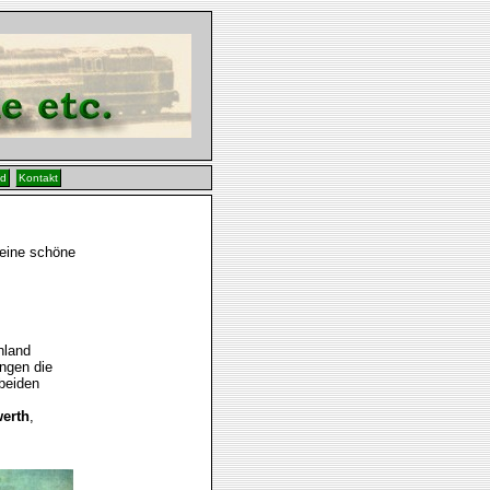
ld
Kontakt
 eine schöne
hland
ngen die
beiden
erth
,