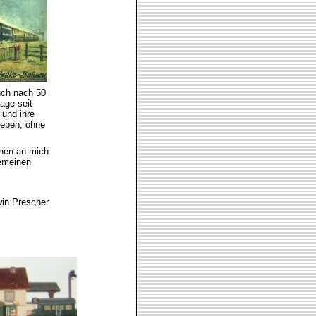
uch nach 50
age seit
und ihre
geben, ohne
hnen an mich
gemeinen
win Prescher